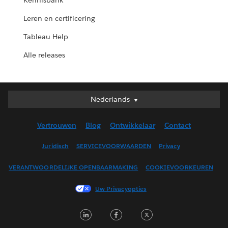
Kennisbank
Leren en certificering
Tableau Help
Alle releases
Nederlands
Nederlands
Deutsch
Vertrouwen
Blog
Ontwikkelaar
Contact
English (UK)
English (US)
Juridisch
SERVICEVOORWAARDEN
Privacy
Español
VERANTWOORDELIJKE OPENBAARMAKING
COOKIEVOORKEUREN
Français (Canada)
Français (France)
Uw Privacyopties
Italiano
LinkedIn
Facebook
Twitter
日本語
한국어