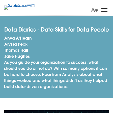
跳
转
菜单
到
主
要
Data Diaries - Data Skills for Data People
内
Anya A'Hearn
容
Alyssa Peck
Thomas Hall
Jake Hughes
As you guide your organization to success, what
should you do or not do? With so many options it can
be hard to choose. Hear from Analysts about what
things worked and what things didn’t as they helped
build data-driven organizations.