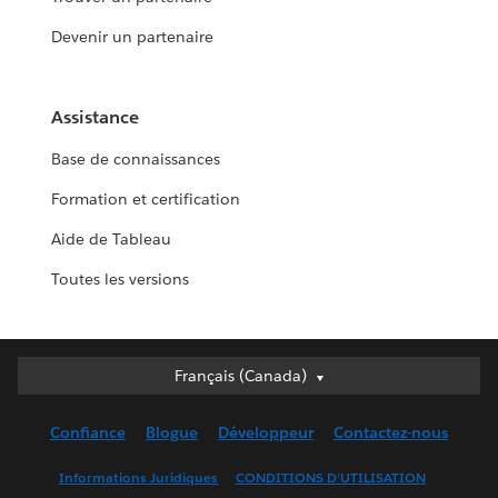
Devenir un partenaire
Assistance
Base de connaissances
Formation et certification
Aide de Tableau
Toutes les versions
Français (Canada)
Français (Canada)
Deutsch
Confiance
Blogue
Développeur
Contactez-nous
English (UK)
English (US)
Informations Juridiques
CONDITIONS D’UTILISATION
Español