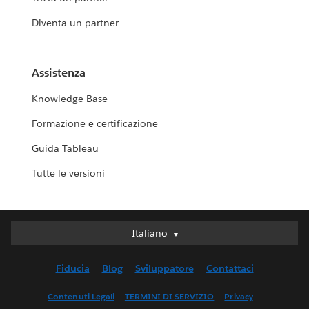
Diventa un partner
Assistenza
Knowledge Base
Formazione e certificazione
Guida Tableau
Tutte le versioni
Italiano
Italiano
Deutsch
Fiducia
Blog
Sviluppatore
Contattaci
English (UK)
English (US)
Contenuti Legali
TERMINI DI SERVIZIO
Privacy
Español