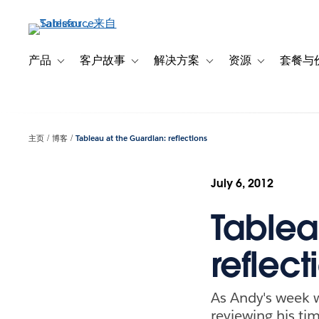
跳
转
到
主
产品
客户故事
解决方案
资源
套餐与
Toggle sub-navigation for 产品
Toggle sub-navigation for 客户故事
Toggle sub-navigation f
Toggle sub-na
要
内
容
主页
博客
Tableau at the Guardian: reflections
July 6, 2012
Tablea
reflect
As Andy's week w
reviewing his tim