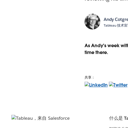
Andy Cotgr
Tableau 技
As Andy's week with
time there.
共享：
什么是 Ta