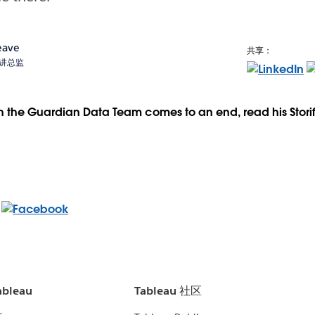
eave
共享：
术宣讲总监
 the Guardian Data Team comes to an end, read his Storif
bleau
Tableau 社区