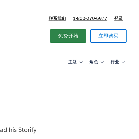
联系我们
1-800-270-6977
登录
免费开始
立即购买
主题
角色
行业
Toggle
Toggle
Toggle
sub-
sub-
sub-
navigation
navigation
navigati
for
for
for
主
角
行
题
色
业
d his Storify