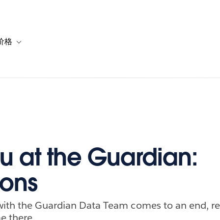
价格
or 解决方案
vigation for 资源
Toggle sub-navigation for 套餐与价格
u at the Guardian:
ions
ith the Guardian Data Team comes to an end, rea
e there.