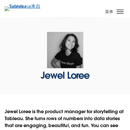
跳
转
菜单
到
主
要
内
容
Jewel Loree
Jewel Loree is the product manager for storytelling at
Tableau. She turns rows of numbers into data stories
that are engaging, beautiful, and fun. You can see