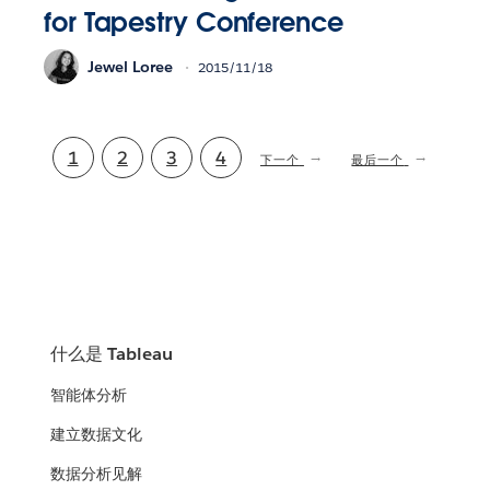
for Tapestry Conference
Jewel Loree
2015/11/18
当
1
页
2
页
3
页
4
下
下一个
最
最后一个
一
后
前
面
面
面
页
一
页
页
什么是 Tableau
智能体分析
建立数据文化
数据分析见解