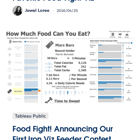
Jewel Loree
2016/04/25
Tableau Public
Food Fight! Announcing Our
First Iron Viz Feeder Contest