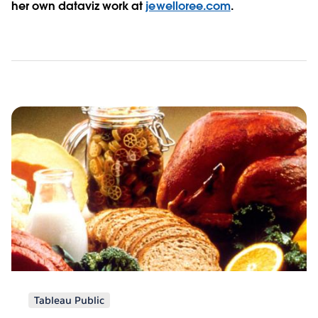
her own dataviz work at
jewelloree.com
.
分
页
Tableau Public