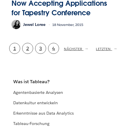
Now Accepting Applications
for Tapestry Conference
Jewel Loree
18 November, 2015
Aktuelle
1
Seite
2
Seite
3
Seite
4
NÄCHSTE
NÄCHSTER
LETZTE
LETZTEN
SEITE
SEITE
Seite
Was ist Tableau?
Agentenbasierte Analysen
Datenkultur entwickeln
Erkenntnisse aus Data Analytics
Tableau-Forschung