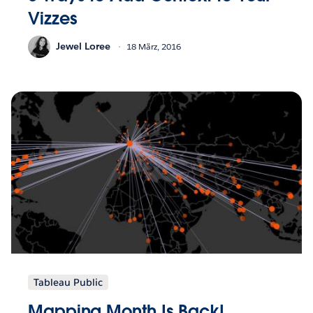
Vizzes
Jewel Loree
18 März, 2016
Tableau Public
Mapping Month Is Back!