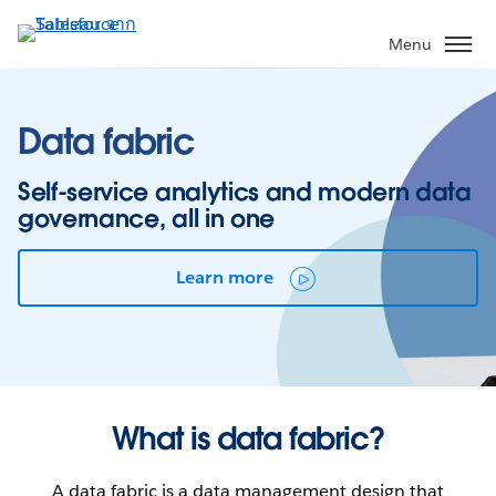
ข้าม
ไป
Menu
ที่
เนื้อหา
หลัก
Data fabric
Self-service analytics and modern data
governance, all in one
Learn more
What is data fabric?
A data fabric is a data management design that