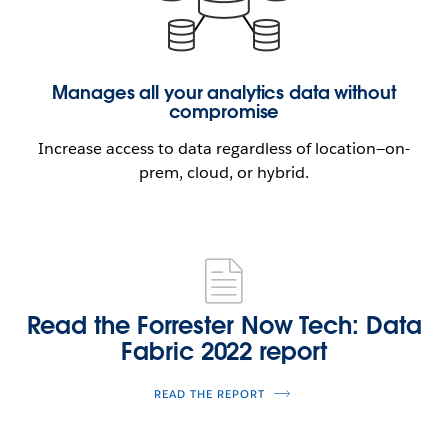
Manages all your analytics data without
compromise
Increase access to data regardless of location—on-
prem, cloud, or hybrid.
Read
the
Forrester
Read the Forrester Now Tech: Data
Now
Fabric 2022 report
Tech:
Data
READ THE REPORT
Fabric
2022