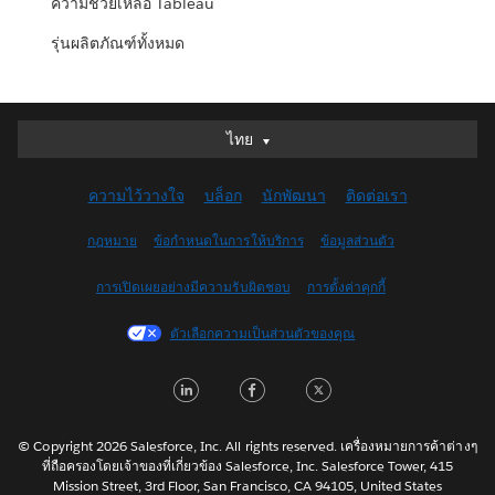
ความช่วยเหลือ Tableau
รุ่นผลิตภัณฑ์ทั้งหมด
ไทย
ไทย
Deutsch
ความไว้วางใจ
บล็อก
นักพัฒนา
ติดต่อเรา
English (UK)
English (US)
กฎหมาย
ข้อกำหนดในการให้บริการ
ข้อมูลส่วนตัว
Español
การเปิดเผยอย่างมีความรับผิดชอบ
การตั้งค่าคุกกี้
Français (Canada)
Français (France)
ตัวเลือกความเป็นส่วนตัวของคุณ
Italiano
LinkedIn
Facebook
Twitter
日本語
한국어
Nederlands
© Copyright 2026 Salesforce, Inc. All rights reserved. เครื่องหมายการค้าต่างๆ
ที่ถือครองโดยเจ้าของที่เกี่ยวข้อง Salesforce, Inc. Salesforce Tower, 415
Português
Mission Street, 3rd Floor, San Francisco, CA 94105, United States