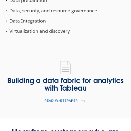
Data preparation
Data, security, and resource governance
Data Integration
Virtualization and discovery
Building
a
data
Building a data fabric for analytics
fabric
with Tableau
for
analytics
READ WHITEPAPER
with
Tableau