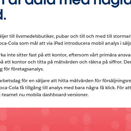
.
jer till livsmedelsbutiker, pubar och till och med till sto
a-Cola som mål att via iPad introducera mobil analys i säljs
styrka inte sitter fast på ett kontor, eftersom vårt primära ansv
 på ett kontor och titta på mätvärden och räkna på siffror. Der
 för företagsanalys.
arbetsdag för en säljare att hitta mätvärden för försäljnings
a-Cola få tillgång till analys med bara några få klick. För a
-teamet nu mobila dashboard-versioner.