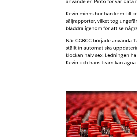
använde en Pinto för vår data 
Kevin minns hur han kom till ko
säljrapporter, vilket tog unge
bläddra igenom för att se några
När CCBCC började använda Tab
ställt in automatiska uppdateri
klockan halv sex. Ledningen har 
Kevin och hans team kan ägna 