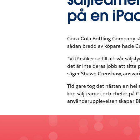
på en iPad
Coca-Cola Bottling Company säl
sådan bredd av köpare hade Coc
”Vi försöker se till att vår sälj
det är inte deras jobb att sitta
säger Shawn Crenshaw, ansvarig
Tidigare tog det nästan en hel 
kan säljteamet och chefer på Coc
användarupplevelsen skapar BI