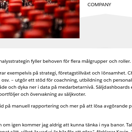
COMPANY
lysstrategin fyller behoven för flera målgrupper och roller.
 exempelvis på strategi, företagstillväxt och lönsamhet. Ch
e osv. – utgör ett stöd för coachning, utbildning och persona
åde och dyka ner i data på medarbetarnivå. Säljdashboards 
portföljer och övervakning av säljkvoter.
id på manuell rapportering och mer på att lösa avgörande p
m igen kommer jag aldrig att kunna tänka i nya banor. Tabl
at sätt, vilket är vad vi är här för att göra”, förklarar Kevin.