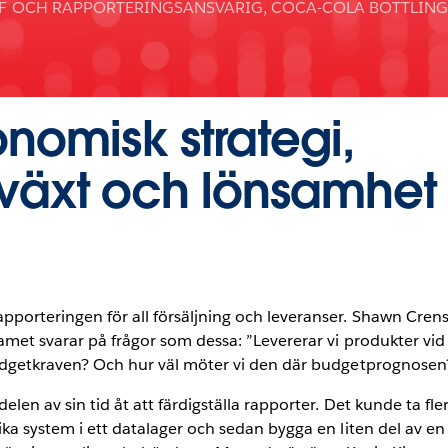
F OCH RAPPORTERINGSANSVARIG, COCA-COLA BOTTLIN
nomisk strategi,
llväxt och lönsamhet
pporteringen för all försäljning och leveranser. Shawn Crens
teamet svarar på frågor som dessa: ”Levererar vi produkter 
budgetkraven? Och hur väl möter vi den där budgetprognosen
len av sin tid åt att färdigställa rapporter. Det kunde ta fle
ika system i ett datalager och sedan bygga en liten del av 