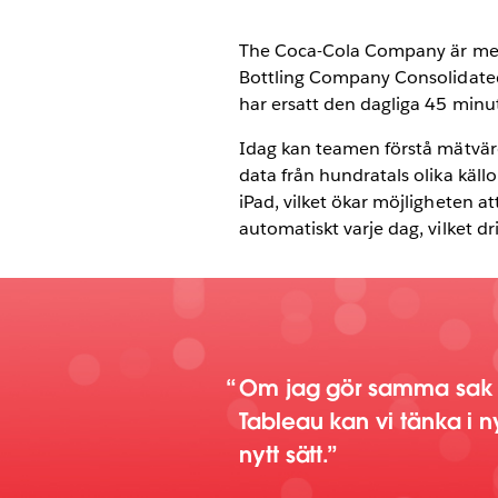
slutresultaten 
av Tableau Mob
The Coca-Cola Company är med 
Bottling Company Consolidated
dashboards
har ersatt den dagliga 45 min
Idag kan teamen förstå mätvär
data från hundratals olika källo
iPad, vilket ökar möjligheten a
automatiskt varje dag, vilket dr
Om jag gör samma sak o
Tableau kan vi tänka i n
nytt sätt.