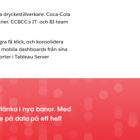
dryckestillverkare. Coca-Cola
ner. CCBCC:s IT- och BI-team
 få klick, och konsolidera
ill mobila dashboards från sina
orter i Tableau Server
tänka i nya banor. Med
se på data på ett helt