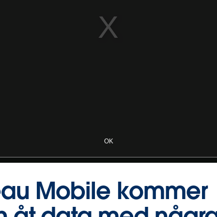
OK
eau Mobile kommer
 åt data med några 