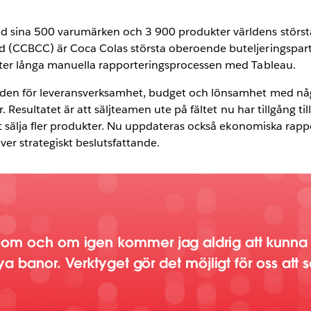
med hjälp
ile-
sina 500 varumärken och 3 900 produkter världens största 
 (CCBCC) är Coca Colas största oberoende buteljeringspart
uter långa manuella rapporteringsprocessen med Tableau.
den för leveransverksamhet, budget och lönsamhet med några
r. Resultatet är att säljteamen ute på fältet nu har tillgång t
tt sälja fler produkter. Nu uppdateras också ekonomiska rapp
iver strategiskt beslutsfattande.
OK
m och om igen kommer jag aldrig att kunna 
ya banor. Verktyget gör det möjligt för oss att 