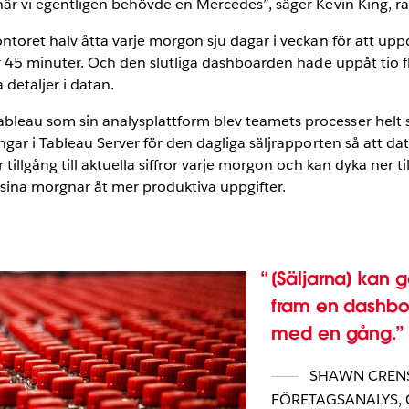
när vi egentligen behövde en Mercedes”, säger Kevin King, ra
ntoret halv åtta varje morgon sju dagar i veckan för att upp
fär 45 minuter. Och den slutliga dashboarden hade uppåt tio 
 detaljer i datan.
leau som sin analysplattform blev teamets processer helt 
ngar i Tableau Server för den dagliga säljrapporten så att 
tillgång till aktuella siffror varje morgon och kan dyka ner 
sina morgnar åt mer produktiva uppgifter.
[Säljarna] kan gå
fram en dashbo
med en gång.
SHAWN CREN
FÖRETAGSANALYS,