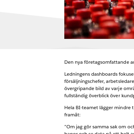
Den nya företagsomfattande ana
Ledningens dashboards fokuserar
försäljningschefer, arbetsledar
övergripande bild av varje omr
fullständig överblick över kund
Hela BI-teamet lägger mindre t
framåt:
”Om jag gör samma sak om och o
banor och se data på ett helt ann