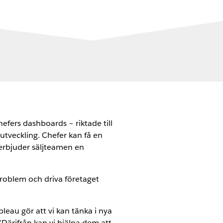
efers dashboards – riktade till
lutveckling. Chefer kan få en
erbjuder säljteamen en
roblem och driva företaget
eau gör att vi kan tänka i nya
 ”Därifrån kan vi hjälpa dem att