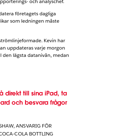
pporterings- och analyschef.
datera företagets dagliga
flikar som ledningen måste
strömlinjeformade. Kevin har
datan uppdateras varje morgon
till den lägsta datanivån, medan
 direkt till sina iPad, ta
ard och besvara frågor
SHAW
,
ANSVARIG FÖR
 COCA-COLA BOTTLING