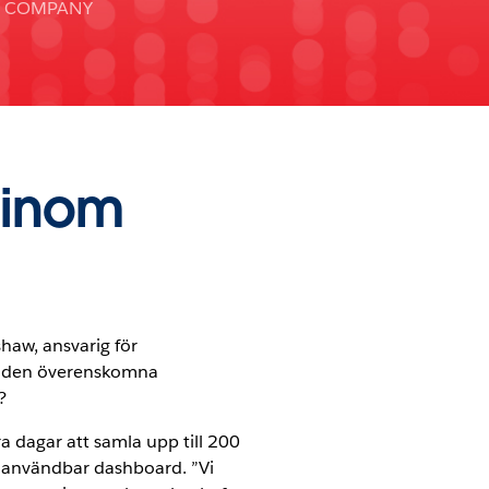
G COMPANY
 inom
haw, ansvarig för
vid den överenskomna
?
ra dagar att samla upp till 200
en användbar dashboard. ”Vi