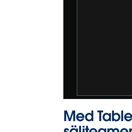
Med Tabl
säljteamen