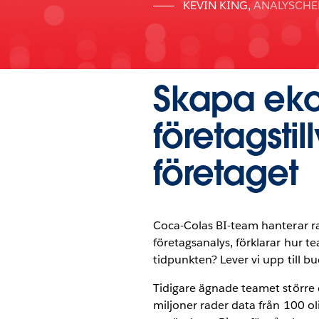
KEVIN KING
,
ANALYSCHE
Skapa eko
företagsti
företaget
Coca-Colas BI-team hanterar ra
företagsanalys, förklarar hur 
tidpunkten? Lever vi upp till 
Tidigare ägnade teamet större de
miljoner rader data från 100 ol