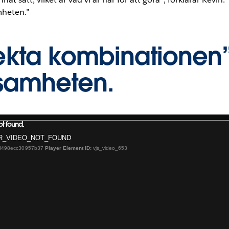
mheten.”
kta kombinationen” 
ksamheten.
t found.
R_VIDEO_NOT_FOUND
3d498ecc30957b37
Player Element ID:
vjs_video_653