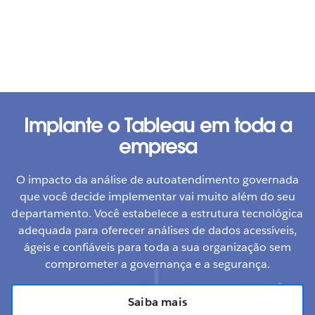
Implante o Tableau em toda a
empresa
O impacto da análise de autoatendimento governada
que você decide implementar vai muito além do seu
Analise o gasto com a nuvem
departamento. Você estabelece a estrutura tecnológica
adequada para oferecer análises de dados acessíveis,
Agrupe os dados de faturamento em nuvem
de vários
Monitoramento de utilização
ágeis e confiáveis para toda a sua organização sem
fornecedores em um único painel para entender
comprometer a governança e a segurança.
melhor os custos para sua organização e cada um dos
É importante saber quais sistemas estão em uso e
departamentos.
Visualize seus aplicativos de TI
quanto falta para sua capacidade acabar.
Alertas
Saiba mais
acionados por dados
no Tableau Server avisam quando
EXPLORE O PAINEL