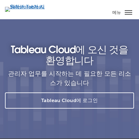
주
요
메뉴
콘
텐
츠
로
Tableau Cloud에 오신 것을
건
너
환영합니다
뛰
기
관리자 업무를 시작하는 데 필요한 모든 리소
스가 있습니다
Tableau Cloud에 로그인