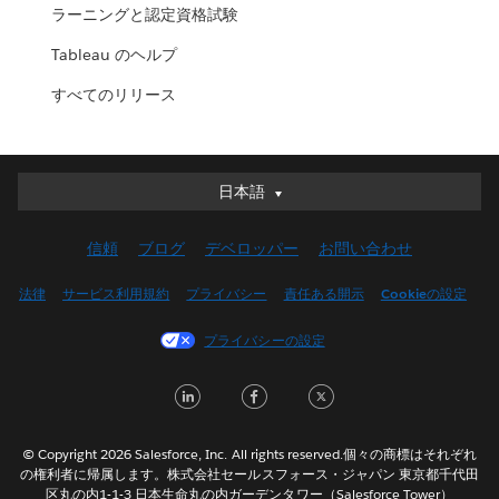
ラーニングと認定資格試験
Tableau のヘルプ
すべてのリリース
日本語
日本語
Deutsch
信頼
ブログ
デベロッパー
お問い合わせ
English (UK)
English (US)
法律
サービス利用規約
プライバシー
責任ある開示
Cookieの設定
Español
プライバシーの設定
Français (Canada)
Français (France)
L
F
T
Italiano
i
a
w
한국어
n
c
i
© Copyright 2026 Salesforce, Inc. All rights reserved.個々の商標はそれぞれ
Nederlands
の権利者に帰属します。株式会社セールスフォース・ジャパン 東京都千代田
k
e
t
区丸の内1-1-3 日本生命丸の内ガーデンタワー（Salesforce Tower）