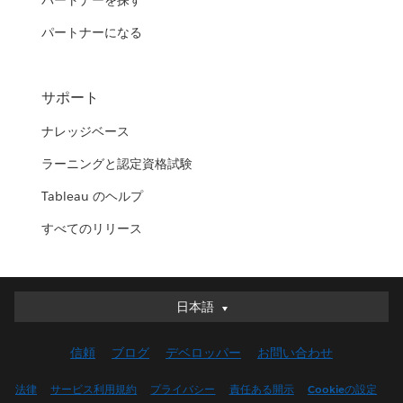
パートナーを探す
パートナーになる
サポート
ナレッジベース
ラーニングと認定資格試験
Tableau のヘルプ
すべてのリリース
日本語
日本語
Deutsch
信頼
ブログ
デベロッパー
お問い合わせ
English (UK)
English (US)
法律
サービス利用規約
プライバシー
責任ある開示
Cookieの設定