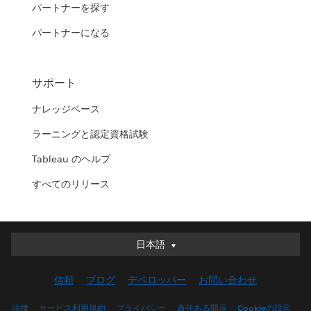
パートナーを探す
パートナーになる
サポート
ナレッジベース
ラーニングと認定資格試験
Tableau のヘルプ
すべてのリリース
日本語
日本語
Deutsch
信頼
ブログ
デベロッパー
お問い合わせ
English (UK)
English (US)
法律
サービス利用規約
プライバシー
責任ある開示
Cookieの設定