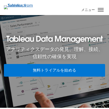
メ
イ
メニュー
ン
コ
ン
テ
Tableau Data Management
ン
ツ
アナリティクスデータの発見、理解、接続、
に
移
信頼性の確保を実現
動
無料トライアルを始める