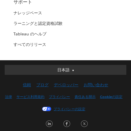
サポート
ナレッジベース
ラーニングと認定資格試験
Tableau のヘルプ
すべてのリリース
日本語
日本語
Deutsch
信頼
ブログ
デベロッパー
お問い合わせ
English (UK)
English (US)
法律
サービス利用規約
プライバシー
責任ある開示
Cookieの設定
Español
プライバシーの設定
Français (Canada)
Français (France)
LinkedIn
Facebook
Twitter
Italiano