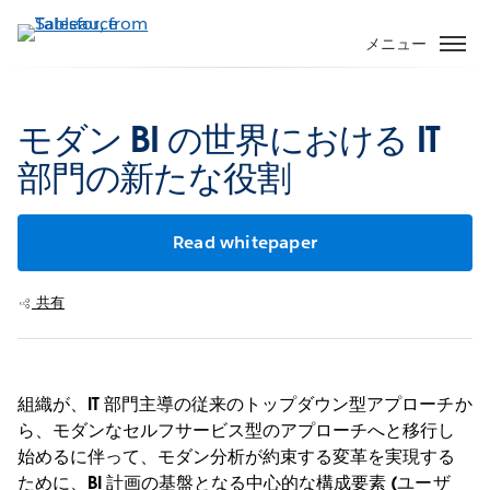
メ
イ
メニュー
ン
コ
ン
モダン BI の世界における IT
テ
部門の新たな役割
ン
ツ
に
Read whitepaper
移
動
共有
組織が、IT 部門主導の従来のトップダウン型アプローチか
ら、モダンなセルフサービス型のアプローチへと移行し
始めるに伴って、モダン分析が約束する変革を実現する
ために、BI 計画の基盤となる中心的な構成要素 (ユーザ