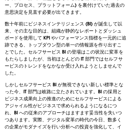
ー、プロセス、プラットフォーム) を裏付けていた過去の
意思決定を見直す必要が出てきます。
数十年前にビジネスインテリジェンス (BI) が誕生して以
来、その主な目的は、組織が静的なレポートとダッシュ
ボードを使用して KPI やパフォーマンス指標を一元的に追
跡できる、トップダウン型の単一の情報源を作り出すこ
とでした。セルフサービス BI の登場はこの状況に変革を
もたらしましたが、当初ほとんどの IT 部門ではセルフサ
ービスのトレンドをなかなか受け入れようとしませんで
した。
しかしセルフサービス BI が無視できない新しい標準とな
った今、IT 部門は岐路に立たされています。BI の採用と
ビジネス成果向上の推進のためにセルフサービスによる
アジャイル性がビジネスで求められるようになるにつ
れ、BI への従来のアプローチはますます妥当性を失いつ
つあります。実際、デジタル変革の時代の今日、数多く
の企業がモダナイズを行い分析への投資を強化して、イ