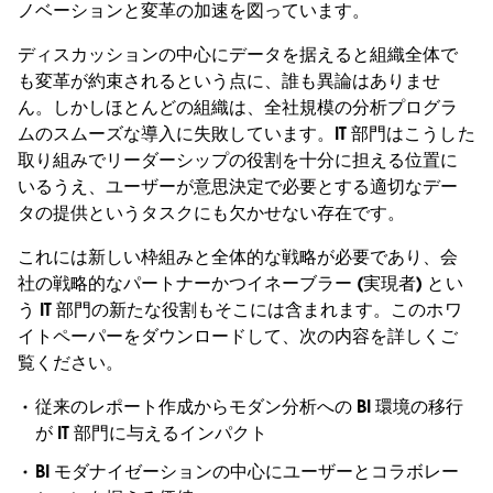
ノベーションと変革の加速を図っています。
ディスカッションの中心にデータを据えると組織全体で
も変革が約束されるという点に、誰も異論はありませ
ん。しかしほとんどの組織は、全社規模の分析プログラ
ムのスムーズな導入に失敗しています。IT 部門はこうした
取り組みでリーダーシップの役割を十分に担える位置に
いるうえ、ユーザーが意思決定で必要とする適切なデー
タの提供というタスクにも欠かせない存在です。
これには新しい枠組みと全体的な戦略が必要であり、会
社の戦略的なパートナーかつイネーブラー (実現者) とい
う IT 部門の新たな役割もそこには含まれます。このホワ
イトペーパーをダウンロードして、次の内容を詳しくご
覧ください。
従来のレポート作成からモダン分析への BI 環境の移行
が IT 部門に与えるインパクト
BI モダナイゼーションの中心にユーザーとコラボレー