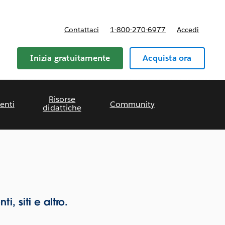
Contattaci
1-800-270-6977
Accedi
Inizia gratuitamente
Acquista ora
Risorse
enti
Community
didattiche
, siti e altro.