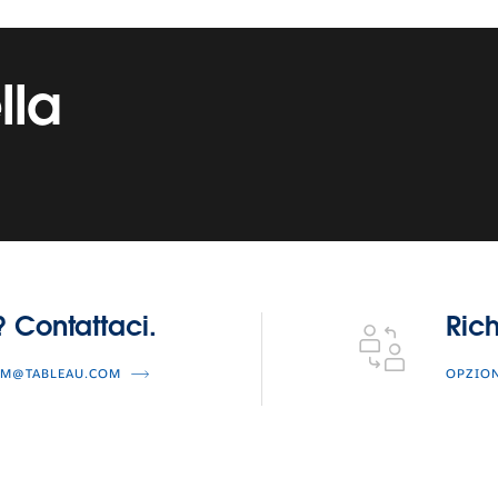
lla
Richiedi assistenza tecnica
Contattaci.
Rich
AM@TABLEAU.COM
OPZION