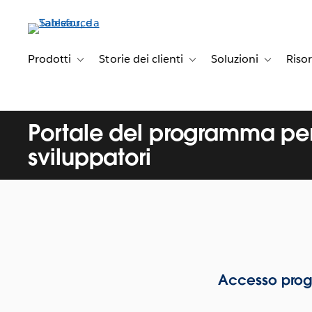
Passa
a
contenuto
principale
Prodotti
Storie dei clienti
Soluzioni
Riso
Toggle sub-navigation for Prodotti
Toggle sub-navigation for Stori
Toggle sub-
Portale del programma per
sviluppatori
Accesso progra