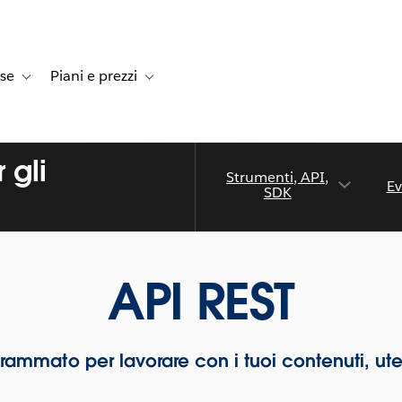
rse
Piani e prezzi
e dei clienti
navigation for Soluzioni
Toggle sub-navigation for Risorse
Toggle sub-navigation for Piani e prezzi
 gli
Strumenti, API,
Ev
SDK
API REST
mmato per lavorare con i tuoi contenuti, utenti