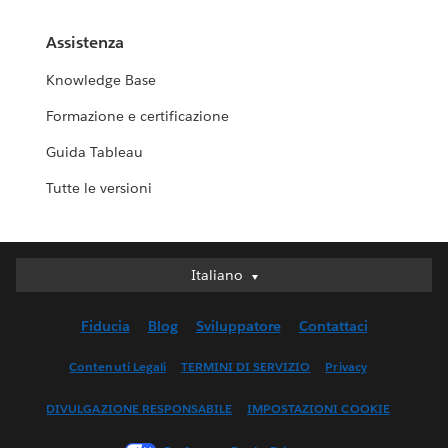
Assistenza
Knowledge Base
Formazione e certificazione
Guida Tableau
Tutte le versioni
Italiano
Italiano
Deutsch
Fiducia
Blog
Sviluppatore
Contattaci
English (UK)
English (US)
Contenuti Legali
TERMINI DI SERVIZIO
Privacy
Español
DIVULGAZIONE RESPONSABILE
IMPOSTAZIONI COOKIE
Français (Canada)
Français (France)