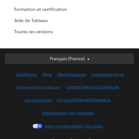
Formation et certification
Aide de Tableau
Toutes les versions
Français (France)
Français (France)
Deutsch
Confiance
Blog
Développeurs
Contactez-nous
English (UK)
English (US)
Informations Juridiques
CONDITIONS D'UTILISATION
Español
Confidentialité
DIVULGATION RESPONSABLE
Français (Canada)
Italiano
PRÉFÉRENCES DES COOKIES
日本語
Votre Confidentialité, Vos Choix
한국어
Nederlands