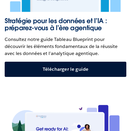
Stratégie pour les données et l’IA :
préparez-vous à l’ère agentique
Consultez notre guide Tableau Blueprint pour
découvrir les éléments fondamentaux de la réussite
avec les données et l’analytique agentique.
John Lewis Partnerships aide ses équipes à renforcer la
Télécharger le guide
confiance des clients grâce à des données de tendances
fréquentes et proactives basées sur l'IA.
REGARDER MAINTENANT