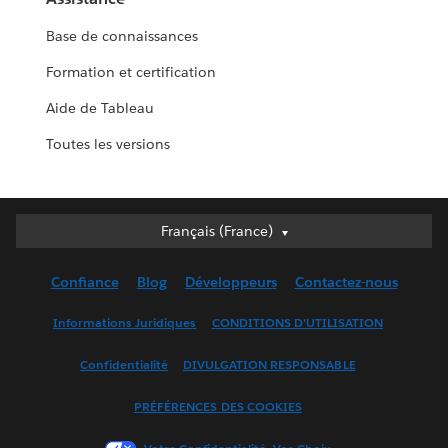
Base de connaissances
Formation et certification
Aide de Tableau
Toutes les versions
Français (France)
Français (France)
Deutsch
Confiance
Blog
Développeurs
Contactez-nous
English (UK)
English (US)
Informations Juridiques
CONDITIONS D'UTILISATION
Español
Confidentialité
DIVULGATION RESPONSABLE
Français (Canada)
Italiano
PRÉFÉRENCES DES COOKIES
日本語