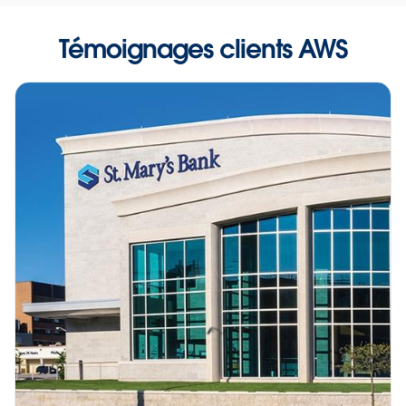
Témoignages clients AWS
Tableau Cloud sur AWS
Dans cet épisode de « This Is My Architecture »,
Play
Russell Christopher, chef de produit chez
Tableau Software, explique comment nous avons
conçu Tableau Cloud, notre plate-forme analytique
entièrement hébergée dans le cloud. Découvrez
Video
comment tirer parti d'Amazon EC2 avec Windows et de
plusieurs magasins de données, dont PostgreSQL,
ElastiCache Redis et Amazon S3, pour mettre en place
une solution multilocataire évolutive sur AWS.
REGARDER LA PRÉSENTATION