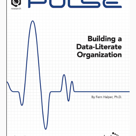
Play
Video
Gestion avancée pour AWS
Les fonctionnalités de gestion avancée de
Tableau Server facilitent l'exécution de grands
déploiements critiques de Tableau Server. Pour les
grands déploiements hébergés sur AWS, les clients
peuvent héberger leur référentiel de métadonnées
Tableau Server en externe avec Amazon RDS Postgres.
Les organisations disposant de grandes quantités de