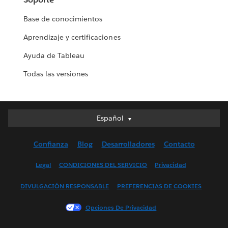
Base de conocimientos
Aprendizaje y certificaciones
Ayuda de Tableau
Todas las versiones
Español
Español
Deutsch
Confianza
Blog
Desarrolladores
Contacto
English (UK)
English (US)
Legal
CONDICIONES DEL SERVICIO
Privacidad
Français (Canada)
DIVULGACIÓN RESPONSABLE
PREFERENCIAS DE COOKIES
Français (France)
Italiano
Opciones De Privacidad
日本語