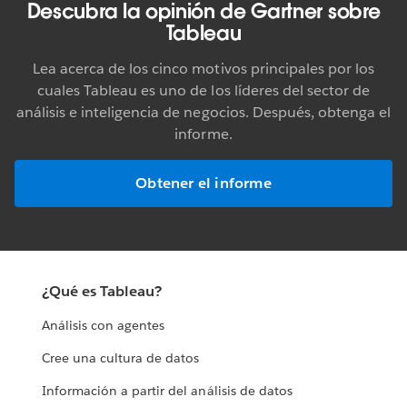
Descubra la opinión de Gartner sobre
Tableau
Qué diferencia a Tableau
Lea acerca de los cinco motivos principales por los
Muchas herramientas prometen funcionalidades parecidas a
cuales Tableau es uno de los líderes del sector de
las de Tableau. Asegúrese de conocer las características de las
análisis e inteligencia de negocios. Después, obtenga el
alternativas. En este breve video, se compara Tableau con
informe.
otras soluciones de BI. Las diferencias son importantes y,
como verá, pueden significar mucho.
Obtener el informe
VER EL VIDEO
CASO PRÁCTICO DE CLIENTE
¿Qué es Tableau?
Historia del cliente AmeriPride
Análisis con agentes
AmeriPride es una de las mayores empresas de alquiler de
Cree una cultura de datos
uniformes y suministro de ropa blanca de Norteamérica.
Cuenta con más 115 instalaciones de producción y centros
Información a partir del análisis de datos
de servicios. El director de tecnologías de la información de