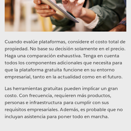
implementar análisis de autoservicio administrado a
gran escala. Y, si desea otorgar capacidades a toda su
organización, necesita una herramienta de análisis que
sea del agrado de los miembros de la empresa y en la
que los profesionales de TI puedan confiar.
Cuando evalúe plataformas, considere el costo total de
La plataforma adecuada permite a las organizaciones
propiedad. No base su decisión solamente en el precio.
adoptar una metodología de análisis habilitada por el
Haga una comparación exhaustiva. Tenga en cuenta
departamento de TI y dirigida por la empresa. Con ella,
todos los componentes adicionales que necesita para
los profesionales de TI pueden establecer un entorno
que la plataforma gratuita funcione en su entorno
seguro y administrado que proteja los datos y
empresarial, tanto en la actualidad como en el futuro.
garantice su integridad, sin renunciar a la innovación ni
a la agilidad del negocio.
Las herramientas gratuitas pueden implicar un gran
costo. Con frecuencia, requieren más productos,
La plataforma apropiada permite que todos, incluso
personas e infraestructura para cumplir con sus
quienes no son analistas, tengan conversaciones
requisitos empresariales. Además, es probable que no
basadas en datos y aprovechen la información
incluyan asistencia para poner todo en marcha.
obtenida a partir de ellos. Ayuda a las organizaciones a
promover una cultura de análisis en la que todos