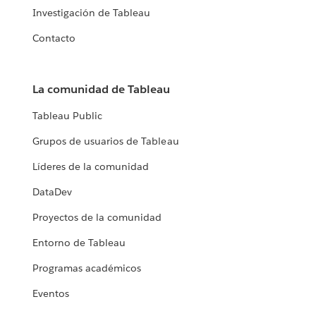
AmeriPride explica cómo la empresa saca el máximo partido
Investigación de Tableau
de sus datos equilibrando el acceso a ellos y el análisis de
Contacto
autoservicio. Al mismo tiempo, mantiene el orden y la
seguridad de los datos.
La comunidad de Tableau
LEER LA HISTORIA
Tableau Public
Grupos de usuarios de Tableau
Líderes de la comunidad
DataDev
Proyectos de la comunidad
Entorno de Tableau
Programas académicos
Eventos