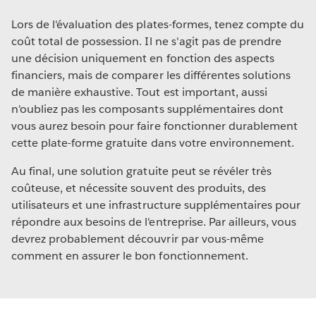
pourra faire confiance.
Lors de l'évaluation des plates-formes, tenez compte du
La plate-forme idéale aide les entreprises à mettre en
coût total de possession. Il ne s'agit pas de prendre
place une approche analytique favorisée par l'IT, mais
une décision uniquement en fonction des aspects
dont l'initiative revient aux utilisateurs. Elle permet à
financiers, mais de comparer les différentes solutions
l'IT de mettre en place un environnement contrôlé et
de manière exhaustive. Tout est important, aussi
sécurisé, qui protège les données et garantit leur
n'oubliez pas les composants supplémentaires dont
intégrité, sans compromettre l'agilité et l'innovation
vous aurez besoin pour faire fonctionner durablement
dans l'entreprise.
cette plate-forme gratuite dans votre environnement.
La plate-forme idéale permet à tous les utilisateurs,
Au final, une solution gratuite peut se révéler très
qu'ils soient aguerris ou néophytes, d'engager un
coûteuse, et nécessite souvent des produits, des
dialogue autour des données et de tirer parti des
utilisateurs et une infrastructure supplémentaires pour
informations exploitables. Elle aide les entreprises à
répondre aux besoins de l'entreprise. Par ailleurs, vous
promouvoir une culture analytique et à placer les
devrez probablement découvrir par vous-même
données au cœur de leur processus décisionnel.
comment en assurer le bon fonctionnement.
LIRE LA SUITE