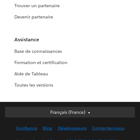
Trouver un partenaire
Devenir partenaire
Assistance
Base de connaissances
Formation et certification
Aide de Tableau
Toutes les versions
Français (France)
Français (France)
Deutsch
Confiance
Blog
Développeurs
Contactez-nous
English (UK)
English (US)