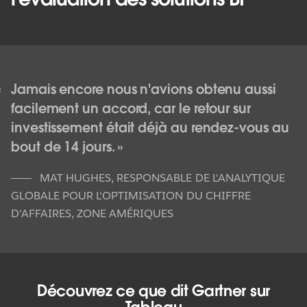
LIVRE BLANC
Guide d'évaluation des solutions BI
Jamais encore nous n'avions obtenu aussi
Pour mettre en œuvre un modèle BI moderne, les services IT
facilement un accord, car le retour sur
doivent adopter une approche collaborative qui implique
investissement était déjà au rendez-vous au
l'entreprise à tous les niveaux. Ce guide porte sur l'évaluation
et la sélection d'une plate-forme. Il est conçu pour aider l'IT à
bout de 14 jours.
évaluer la capacité de chaque plate-forme à s'adapter au
nouveau mode d'utilisation des outils analytiques et à
MAT HUGHES
,
RESPONSABLE DE L'ANALYTIQUE
répondre aux besoins divers et variés de toute l'entreprise,
GLOBALE POUR L'OPTIMISATION DU CHIFFRE
avec la collaboration des utilisateurs et des analystes.
D'AFFAIRES, ZONE AMÉRIQUES
ACCÉDER AU GUIDE
Ce qui différencie Tableau
Découvrez ce que dit Gartner sur
Tableau