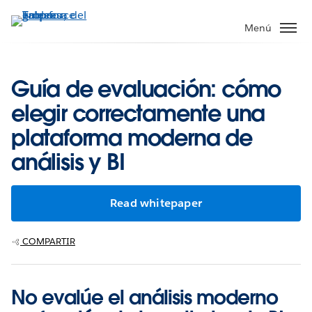
Ir
al
Menú
contenido
principal
Guía de evaluación: cómo
elegir correctamente una
plataforma moderna de
análisis y BI
Read whitepaper
COMPARTIR
No evalúe el análisis moderno