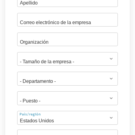
Dirección
País/región