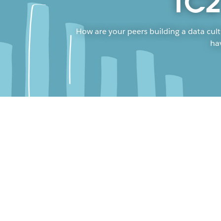
TC2
How are your peers building a data cult
ha