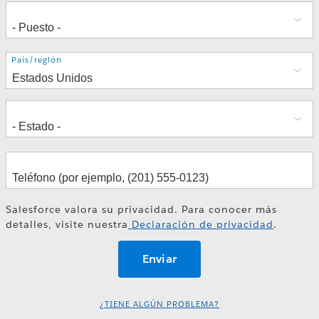
Dirección
País/región
Salesforce valora su privacidad. Para conocer más
detalles, visite nuestra
Declaración de privacidad
.
¿TIENE ALGÚN PROBLEMA?