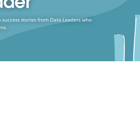
ader
to success stories from Data Leaders who
ns.
t, Learn, Repeat:
celerate Innovation with
ta Culture
andro De La Cruz
al Desai
 wasn&rsquo;t built in a day. But
ding resilient organizations with a