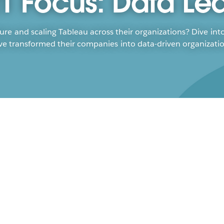
1 Focus: Data Le
ure and scaling Tableau across their organizations? Dive in
ve transformed their companies into data-driven organizatio
Tes
Ac
Da
Alej
Sneh
Rome
buil