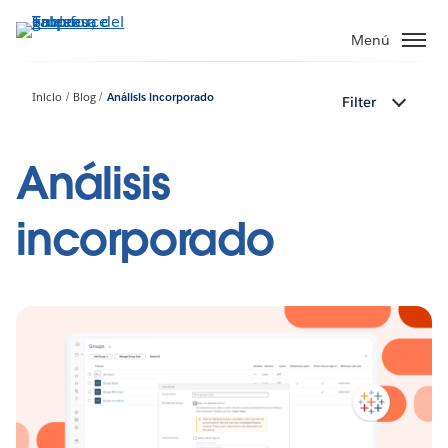
Ir
al
Menú
contenido
principal
Inicio
Blog
Análisis incorporado
Filter
Análisis
incorporado