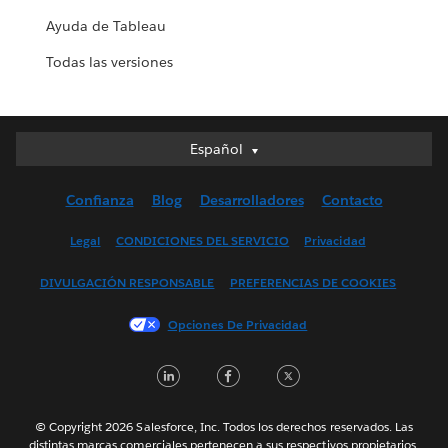
Ayuda de Tableau
Todas las versiones
Español
Español
Deutsch
Confianza
Blog
Desarrolladores
Contacto
English (UK)
English (US)
Legal
CONDICIONES DEL SERVICIO
Privacidad
Français (Canada)
DIVULGACIÓN RESPONSABLE
PREFERENCIAS DE COOKIES
Français (France)
Italiano
Opciones De Privacidad
日本語
LinkedIn
Facebook
Twitter
한국어
Nederlands
Português
© Copyright 2026 Salesforce, Inc. Todos los derechos reservados. Las
distintas marcas comerciales pertenecen a sus respectivos propietarios.