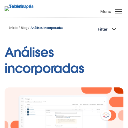
Pular
para
Menu
o
conteúdo
Início
Blog
Análises incorporadas
Filter
principal
Análises
incorporadas