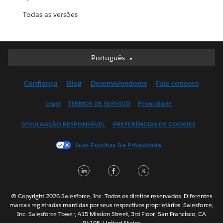
Todas as versões
Português
Português
Deutsch
Confiança
Blog
Desenvolvedores
Fale conosco
English (UK)
English (US)
Legal
TERMOS DE SERVIÇO
Privacidade
Español
DIVULGAÇÃO RESPONSÁVEL
PREFERÊNCIAS DE COOKIES
Français (Canada)
Français (France)
Suas Escolhas De Privacidade
Italiano
LinkedIn
Facebook
Twitter
日本語
한국어
Nederlands
© Copyright 2026 Salesforce, Inc. Todos os direitos reservados. Diferentes
marcas registradas mantidas por seus respectivos proprietários. Salesforce,
Svenska
Inc. Salesforce Tower, 415 Mission Street, 3rd Floor, San Francisco, CA
94105, United States