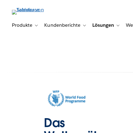
Direkt
zum
Inhalt
Produkte
Kundenberichte
Lösungen
We
Toggle sub-navigation for Produkte
Toggle sub-navigation for K
Toggle s
Das