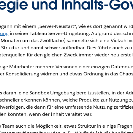
tegie und Inhalts-G
ann mit einem „Server-Neustart“, wie es dort genannt wird.
tung
in seiner Tableau Server-Umgebung. Aufgrund des sch
4 Monaten um das Zwölffache) sammelte sich eine Vielzahl v
g Struktur und damit schwer auffindbar. Dies führte auch z
tenquellen für den gleichen Zweck immer wieder neu erstel
inige Mitarbeiter mehrere Versionen einer einzigen Datenquel
der Konsolidierung widmen und etwas Ordnung in das Chaos 
s daran, eine Sandbox-Umgebung bereitzustellen, in der Adm
chneller erkennen können, welche Produkte zur Nutzung zu
chverfolgen, die dann für eine umfassende Nutzung zertifizier
n konnten, wenn der Inhalt veraltet war.
 Team auch die Möglichkeit, etwas Struktur in einige Fragen