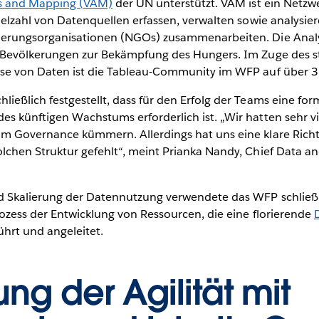
sis and Mapping (VAM)
der UN unterstützt. VAM ist ein Netzw
Vielzahl von Datenquellen erfassen, verwalten sowie analysi
gierungsorganisationen (NGOs) zusammenarbeiten. Die Anal
r Bevölkerungen zur Bekämpfung des Hungers. Im Zuge des s
yse von Daten ist die Tableau-Community im WFP auf über 
ießlich festgestellt, dass für den Erfolg der Teams eine fo
es künftigen Wachstums erforderlich ist. „Wir hatten sehr 
um Governance kümmern. Allerdings hat uns eine klare Richt
lchen Struktur gefehlt“, meint Prianka Nandy, Chief Data and
nd Skalierung der Datennutzung verwendete das WFP schließ
rozess der Entwicklung von Ressourcen, die eine florierende
ührt und angeleitet.
ng der Agilität mit