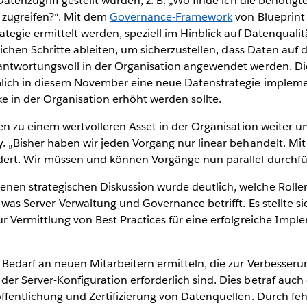
Datenzugriff gestellt wurden, z. B. „Wo finde ich die benöt
t zugreifen?“. Mit dem
Governance-Framework
von Blueprint
tegie ermittelt werden, speziell im Hinblick auf Datenquali
lichen Schritte ableiten, um sicherzustellen, dass Daten auf
antwortungsvoll in der Organisation angewendet werden. D
lich in diesem November eine neue Datenstrategie implemen
 in der Organisation erhöht werden sollte.
ten zu einem wertvolleren Asset in der Organisation weiter 
 „Bisher haben wir jeden Vorgang nur linear behandelt. Mit 
ert. Wir müssen und können Vorgänge nun parallel durchfü
en strategischen Diskussion wurde deutlich, welche Rolle
 was Server-Verwaltung und Governance betrifft. Es stellte 
r Vermittlung von Best Practices für eine erfolgreiche Impl
 Bedarf an neuen Mitarbeitern ermitteln, die zur Verbesser
r Server-Konfiguration erforderlich sind. Dies betraf auch
ffentlichung und Zertifizierung von Datenquellen. Durch f