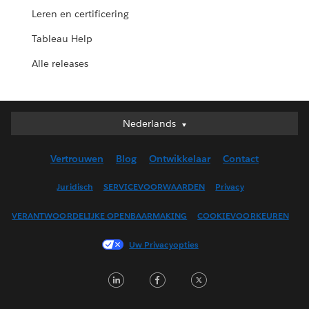
Leren en certificering
Tableau Help
Alle releases
Nederlands
Nederlands
Deutsch
Vertrouwen
Blog
Ontwikkelaar
Contact
English (UK)
English (US)
Juridisch
SERVICEVOORWAARDEN
Privacy
Español
VERANTWOORDELIJKE OPENBAARMAKING
COOKIEVOORKEUREN
Français (Canada)
Français (France)
Uw Privacyopties
Italiano
LinkedIn
Facebook
Twitter
日本語
한국어