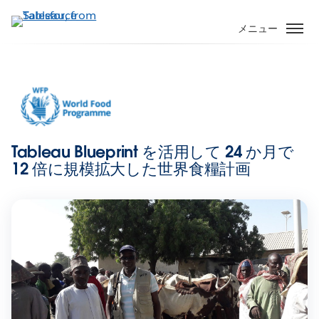
メ
イ
メニュー
ン
コ
ン
テ
ン
ツ
に
Tableau Blueprint を活用して 24 か月で
移
12 倍に規模拡大した世界食糧計画
動