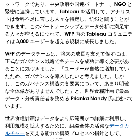
ットワークであり、中央政府や国連パートナー、NGO と
緊密に連携しています。Tableau を活用して、アナリス
トは食料不足に苦しむ人々を特定し、飢餓と闘うことが
できます。このパートナーシップとデータ分析に満足す
る人々が増えるにつれて、WFP 内の Tableau コミュニテ
ィは 3,000 ユーザーを超える規模に成長しました。
WFP のデータチームは、将来の成長を支えて促すには、
正式なガバナンス戦略で各チームを成功に導く必要があ
ることに気づきました。「ユーザーが自然に増加してい
たため、ガバナンスを導入したいと考えました。しか
し、このガバナンス構造の各要素について、あまり明確
な全体像がありませんでした」と、世界食糧計画で最高
データ・分析責任者を務める Prianka Nandy 氏は述べて
います。
世界食糧計画はデータをより広範囲かつ詳細に利用し、
利用規模を拡大するために、組織全体の活発な
データカ
ルチャー
を支える能力の構築プロセスの指針として、