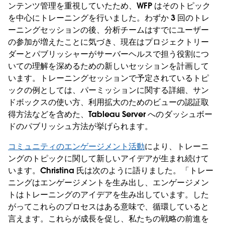
ンテンツ管理を重視していたため、WFP はそのトピック
を中心にトレーニングを行いました。わずか 3 回のトレ
ーニングセッションの後、分析チームはすでにユーザー
の参加が増えたことに気づき、現在はプロジェクトリー
ダーとパブリッシャーがサーバーヘルスで担う役割につ
いての理解を深めるための新しいセッションを計画して
います。トレーニングセッションで予定されているトピ
ックの例としては、パーミッションに関する詳細、サン
ドボックスの使い方、利用拡大のためのビューの認証取
得方法などを含めた、Tableau Server へのダッシュボー
ドのパブリッシュ方法が挙げられます。
コミュニティのエンゲージメント活動
により、トレーニ
ングのトピックに関して新しいアイデアが生まれ続けて
います。Christina 氏は次のように語りました。「トレー
ニングはエンゲージメントを生み出し、エンゲージメン
トはトレーニングのアイデアを生み出しています。した
がってこれらのプロセスはある意味で、循環していると
言えます。これらが成長を促し、私たちの戦略の前進を