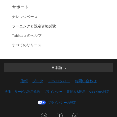
サポート
ナレッジベース
ラーニングと認定資格試験
Tableau のヘルプ
すべてのリリース
日本語
日本語
Deutsch
信頼
ブログ
デベロッパー
お問い合わせ
English (UK)
English (US)
法律
サービス利用規約
プライバシー
責任ある開示
Cookieの設定
Español
プライバシーの設定
Français (Canada)
Français (France)
LinkedIn
Facebook
Twitter