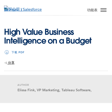
跳
至
功能表
主
內
容
High Value Business
Intelligence on a Budget
下載 PDF
分享
AUTHOR
Elissa Fink, VP Marketing, Tableau Software,