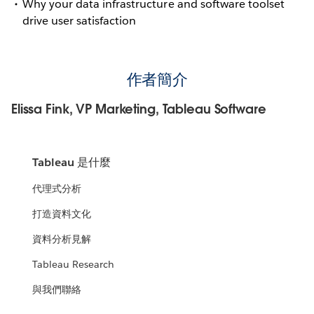
Why your data infrastructure and software toolset
drive user satisfaction
作者簡介
Elissa Fink, VP Marketing, Tableau Software
Tableau 是什麼
代理式分析
打造資料文化
資料分析見解
Tableau Research
與我們聯絡