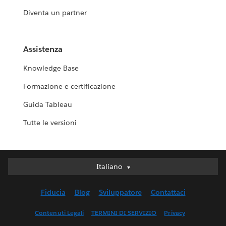
Diventa un partner
Assistenza
Knowledge Base
Formazione e certificazione
Guida Tableau
Tutte le versioni
Italiano
Italiano
Deutsch
Fiducia
Blog
Sviluppatore
Contattaci
English (UK)
English (US)
Contenuti Legali
TERMINI DI SERVIZIO
Privacy
Español