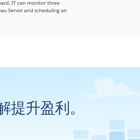
oard, IT can monitor three
leau Server and scheduling an
解提升盈利。