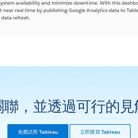
 system availability and minimize downtime. With this dashb
t near real-time by publishing Google Analytics data to Tab
data refresh.
關聯，並透過可行的見
免費試用 Tableau
立即購買 Tableau