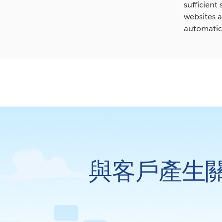
sufficient
websites a
automatic 
與客戶產生