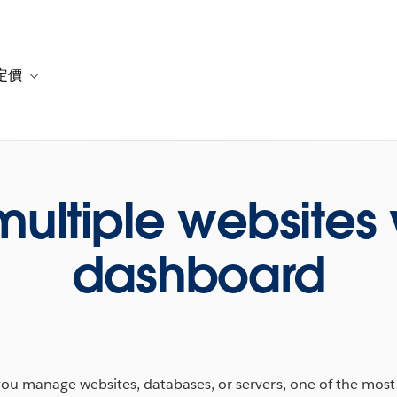
定價
or 解決方案
vigation for 資源
Toggle sub-navigation for 方案與定價
ultiple websites 
dashboard
u manage websites, databases, or servers, one of the most cri