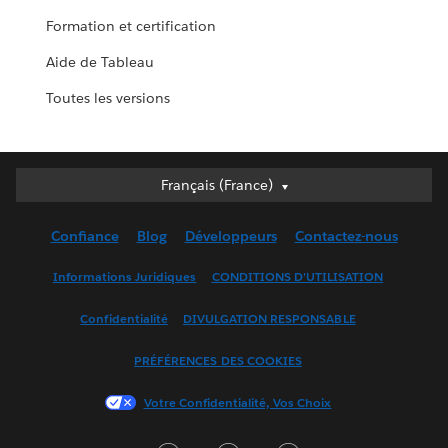
Formation et certification
Aide de Tableau
Toutes les versions
Français (France)
Français (France)
Deutsch
Confiance
Blog
Développeurs
Contactez-nous
English (UK)
English (US)
Informations Juridiques
CONDITIONS D'UTILISATION
Español
Confidentialité
DIVULGATION RESPONSABLE
Français (Canada)
Italiano
PRÉFÉRENCES DES COOKIES
日本語
Votre Confidentialité, Vos Choix
한국어
Nederlands