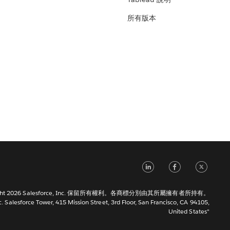
所有版本
LinkedIn
Faceb
Tw
right 2026 Salesforce, Inc. 保留所有權利。各商標分別由其所屬擁有者所持有。
c. Salesforce Tower, 415 Mission Street, 3rd Floor, San Francisco, CA 94105,
United States"