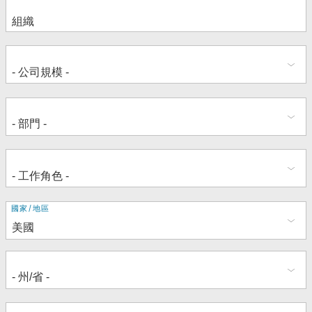
地
國家/地區
址