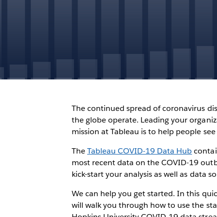
The continued spread of coronavirus dis
the globe operate. Leading your organiz
mission at Tableau is to help people see
The
Tableau COVID-19 Data Hub
contai
most recent data on the COVID-19 outbr
kick-start your analysis as well as data 
We can help you get started. In this quic
will walk you through how to use the s
Hopkins University COVID-19 data stre