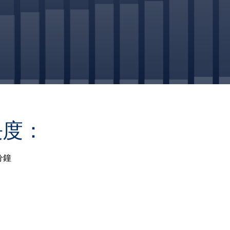
長度：
分鐘