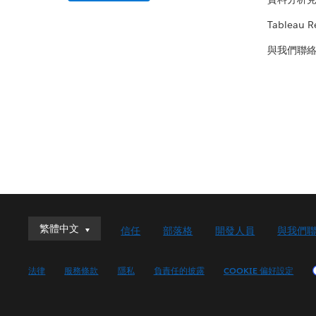
Tableau R
與我們聯
繁體中文
繁體中文
信任
部落格
開發人員
與我們
Deutsch
English (UK)
法律
服務條款
隱私
負責任的披露
COOKIE 偏好設定
English (US)
Español