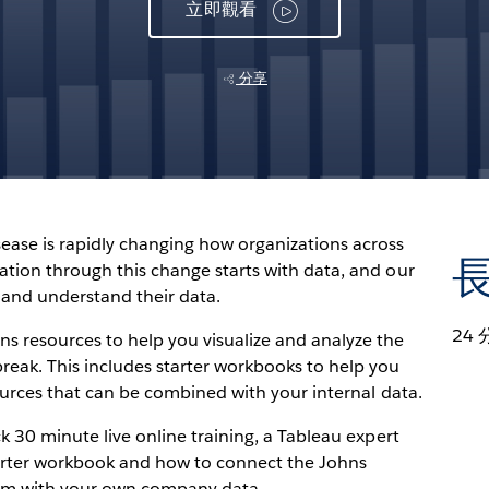
立即觀看
分享
ease is rapidly changing how organizations across
ation through this change starts with data, and our
 and understand their data.
24 
ns resources to help you visualize and analyze the
eak. This includes starter workbooks to help you
sources that can be combined with your internal data.
k 30 minute live online training, a Tableau expert
tarter workbook and how to connect the Johns
am with your own company data.