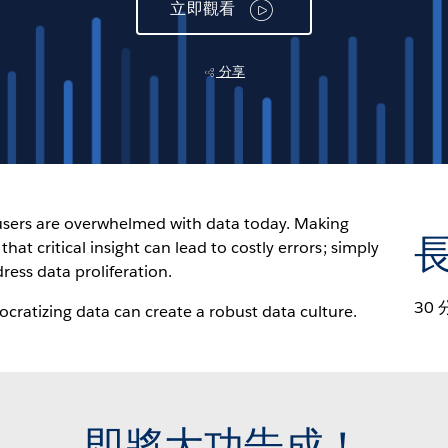
立即觀看
分享
 users are overwhelmed with data today. Making
hat critical insight can lead to costly errors; simply
ess data proliferation.
30 
ratizing data can create a robust data culture.
即將大功告成！