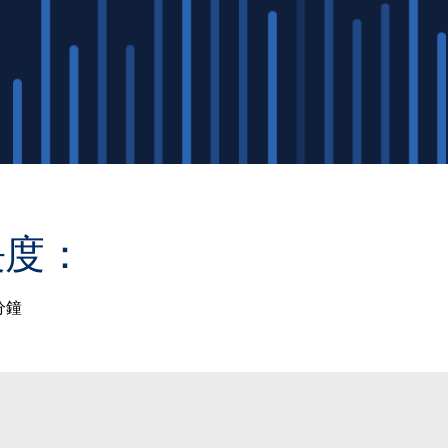
長度：
分鐘