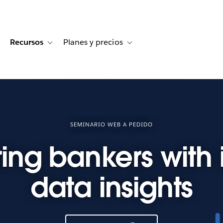
Recursos
Planes y precios
for Historias de clientes
oggle sub-navigation for Soluciones
Toggle sub-navigation for Recursos
Toggle sub-navigation for Planes
SEMINARIO WEB A PEDIDO
g bankers with i
data insights