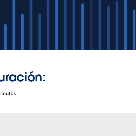
uración:
minutos