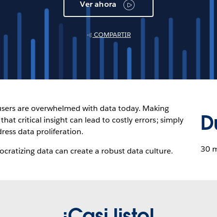
Ver ahora
COMPARTIR
 users are overwhelmed with data today. Making
D
hat critical insight can lead to costly errors; simply
ess data proliferation.
30 
ratizing data can create a robust data culture.
¡Casi listo!