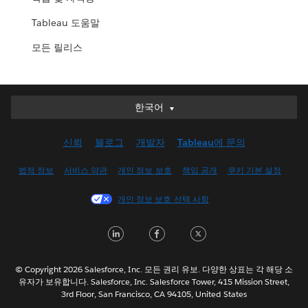
Tableau 도움말
모든 릴리스
한국어
한국어
Deutsch
신뢰
블로그
개발자
Tableau에 문의
English (UK)
English (US)
법적 정보
서비스 약관
개인 정보 보호
책임 공개
쿠키 기본 설정
Español
개인 정보 보호 선택 사항
Français (Canada)
Français (France)
LinkedIn
Facebook
Twitter
Italiano
日本語
© Copyright 2026 Salesforce, Inc. 모든 권리 유보. 다양한 상표는 각 해당 소
Nederlands
유자가 보유합니다. Salesforce, Inc. Salesforce Tower, 415 Mission Street,
3rd Floor, San Francisco, CA 94105, United States
Português