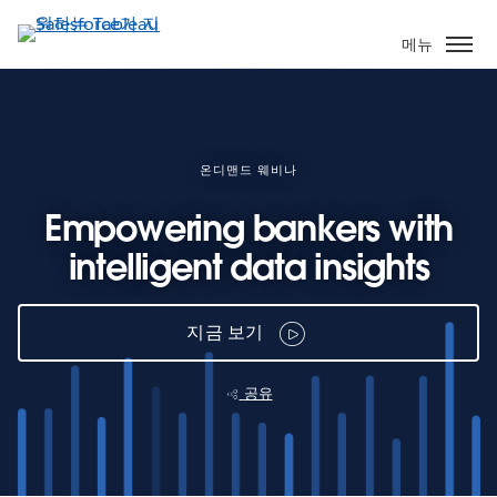
주
요
메뉴
콘
텐
츠
로
건
온디맨드 웨비나
너
Empowering bankers with
뛰
기
intelligent data insights
지금 보기
공유