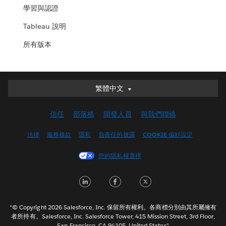
學習與認證
Tableau 說明
所有版本
繁體中文
繁體中文
Deutsch
信任
部落格
開發人員
與我們聯絡
English (UK)
English (US)
法律
服務條款
隱私
負責任的披露
COOKIE 偏好設定
Español
您的隱私權選擇
Français (Canada)
Français (France)
LinkedIn
Facebook
Twitter
Italiano
日本語
"© Copyright 2026 Salesforce, Inc. 保留所有權利。各商標分別由其所屬擁有
한국어
者所持有。Salesforce, Inc. Salesforce Tower, 415 Mission Street, 3rd Floor,
San Francisco, CA 94105, United States"