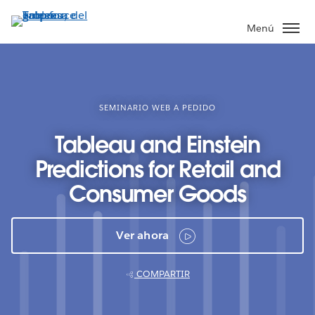
Ir
al
Menú
contenido
principal
SEMINARIO WEB A PEDIDO
Tableau and Einstein
Predictions for Retail and
Consumer Goods
Ver ahora
COMPARTIR