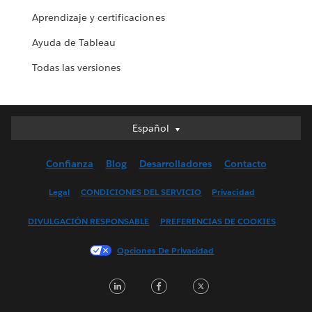
Aprendizaje y certificaciones
Ayuda de Tableau
Todas las versiones
Español
Español
Deutsch
Confianza
Blog
Desarrolladores
Contacto
English (UK)
English (US)
Legal
CONDICIONES DEL SERVICIO
Privacidad
Français (Canada)
DIVULGACIÓN RESPONSABLE
PREFERENCIAS DE COOKIES
Français (France)
Italiano
Opciones De Privacidad
日本語
LinkedIn
Facebook
Twitter
한국어
Nederlands