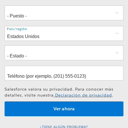
Dirección
País/región
Salesforce valora su privacidad. Para conocer más
detalles, visite nuestra
Declaración de privacidad
.
¿TIENE ALGÚN PROBLEMA?