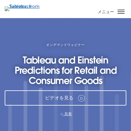
メ
イ
メニュー
ン
コ
ン
テ
ン
オンデマンドウェビナー
ツ
Tableau and Einstein
に
移
Predictions for Retail and
動
Consumer Goods
ビデオを見る
共有