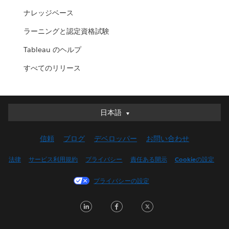
ナレッジベース
ラーニングと認定資格試験
Tableau のヘルプ
すべてのリリース
日本語
日本語
Deutsch
信頼
ブログ
デベロッパー
お問い合わせ
English (UK)
English (US)
法律
サービス利用規約
プライバシー
責任ある開示
Cookieの設定
Español
プライバシーの設定
Français (Canada)
Français (France)
LinkedIn
Facebook
Twitter
Italiano
한국어