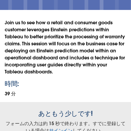
Join us to see how a retail and consumer goods
customer leverages Einstein predictions within
Tableau to better prioritize the processing of warranty
claims. This session will focus on the business case for
deploying an Einstein prediction model within an
operational dashboard and includes a technique for
incorporating user guides directly within your
Tableau dashboards.
時間:
39 分
あともう少しです!
フォームの入力は約 15 秒で終わります。すでに登録して
いる場合は
サインイン
してください。