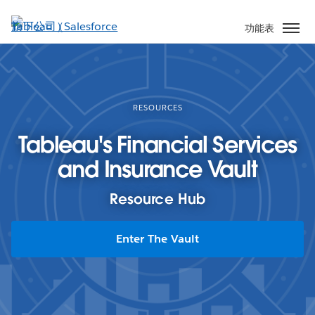
跳
至
功能表
主
內
容
RESOURCES
Tableau's Financial Services
and Insurance Vault
Resource Hub
Enter The Vault