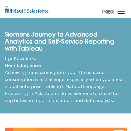
跳
至
功能表
主
內
容
Siemens Journey to Advanced
Analytics and Self-Service Reporting
with Tableau
Ilya Kovalenko
Henrik Jorgensen
Achieving transparency into your IT costs and
consumption is a challenge, especially when you are a
global enterprise. Tableau's Natural Language
Processing in Ask Data enables Siemens to close the
gap between report consumers and data analysts.