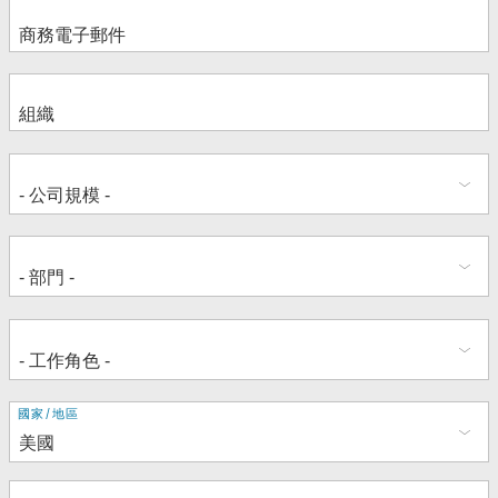
地
國家/地區
址