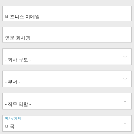
주
국가/지역
소