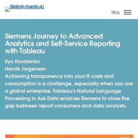
주
요
메뉴
콘
텐
츠
Siemens Journey to Advanced
로
Analytics and Self-Service Reporting
건
with Tableau
너
Ilya Kovalenko
뛰
Henrik Jorgensen
기
Achieving transparency into your IT costs and
consumption is a challenge, especially when you are
a global enterprise. Tableau's Natural Language
Processing in Ask Data enables Siemens to close the
gap between report consumers and data analysts.