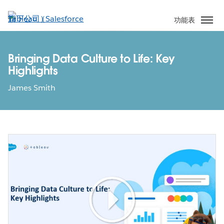
跳
至
功能表
主
內
容
Bringing Data Culture to Life: Key
Highlights
James Smith
Play