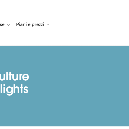
rse
Piani e prezzi
e dei clienti
navigation for Soluzioni
Toggle sub-navigation for Risorse
Toggle sub-navigation for Piani e prezzi
ulture
lights