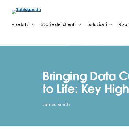
Passa
a
contenuto
principale
Prodotti
Storie dei clienti
Soluzioni
Riso
Toggle sub-navigation for Prodotti
Toggle sub-navigation for Stori
Toggle sub-
Bringing Data C
to Life: Key High
James Smith