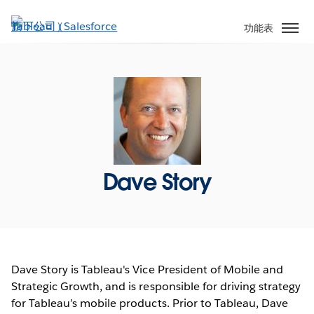
跳
至
功能表
主
內
容
Dave Story
Dave Story is Tableau's Vice President of Mobile and
Strategic Growth, and is responsible for driving strategy
for Tableau’s mobile products. Prior to Tableau, Dave