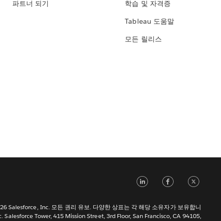
파트너 되기
학습 및 자격증
Tableau 도움말
모든 릴리스
LinkedIn
Face
Tw
 2026 Salesforce, Inc. 모든 권리 유보. 다양한 상표는 각 해당 소유자가 보유합니
c. Salesforce Tower, 415 Mission Street, 3rd Floor, San Francisco, CA 94105,