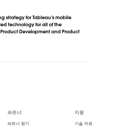
ing strategy for Tableau’s mobile
ed technology for all of the
 of Product Development and Product
파트너
지원
파트너 찾기
기술 자료