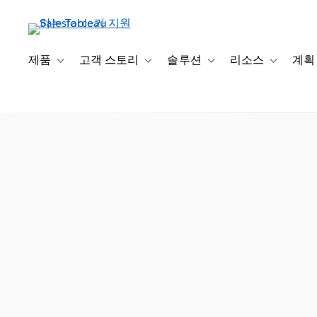
주
요
콘
텐
제품
고객 스토리
솔루션
리소스
계획
Toggle sub-navigation for 제품
Toggle sub-navigation for 고객 스토리
Toggle sub-navigation f
Toggle su
츠
로
건
너
뛰
기