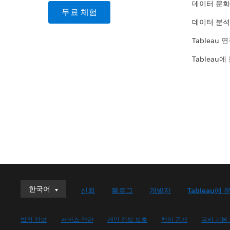
데이터 문화
무료 체험
데이터 분석
Tableau 
Tableau에
한국어
한국어
신뢰
블로그
개발자
Tableau에 
Deutsch
English (UK)
법적 정보
서비스 약관
개인 정보 보호
책임 공개
쿠키 기본