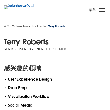
跳
转
菜单
到
主
要
主页
Tableau Research
People
Terry Roberts
内
容
Terry Roberts
SENIOR USER EXPERIENCE DESIGNER
感兴趣的领域
User Experience Design
Data Prep
Visualization Workflow
Social Media